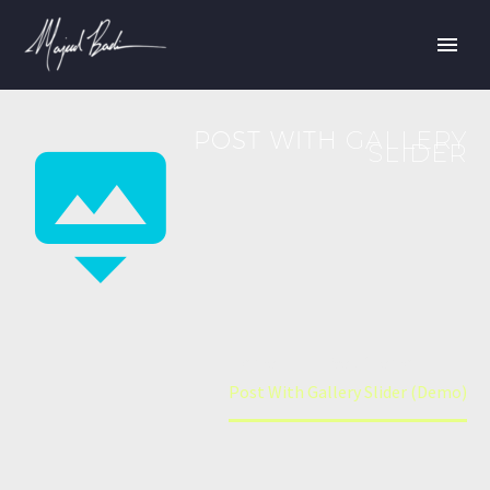
POST WITH
GALLERY


SLIDER
Home
Web (Demo)
Post With Gallery Slider (Demo)