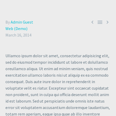



By
Admin Guest
Web (Demo)
March 16, 2014
Ullamco ipsum dolor sit amet, consectetur adipisicing elit,
sed do eiusmod tempor incididunt ut labore et dolullamco
oreullamco aliqua. Ut enim ad minim veniam, quis nostrud
exercitation ullamco laboris nisi ut aliquip ex ea commodo
consequat. Duis aute irure dolor in reprehenderit in
voluptate velit es riatur. Excepteur sint occaecat cupidatat
non proident, sunt in culpa qui officia deserunt mollit anim
id est laborum. Sed ut perspiciatis unde omnis iste natus
error sit voluptatem accusantium doloremque laudantium,
totam rem aperiam, eaque ipsa quae ab illo inventore